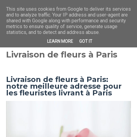
This site uses cookies from Google to deliver its services
and to analyze traffic. Your IP address and user-agent are
shared with Google along with performance and security
metrics to ensure quality of service, generate usage
statistics, and to detect and address abuse.
LEARN MORE
GOT IT
Livraison de fleurs à Paris
Livraison de fleurs à Paris:
notre meilleure adresse pour
les fleuristes livrant à Paris