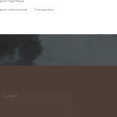
port frigorifique
port international
Transporteur