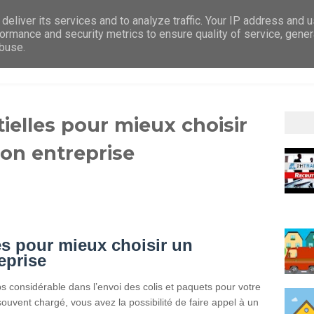
deliver its services and to analyze traffic. Your IP address and 
ormance and security metrics to ensure quality of service, gene
abuse.
ACCUEIL
RECRUTEMENT
PRÉSENTATION
SERV
ielles pour mieux choisir
son entreprise
es pour mieux choisir un
eprise
ps considérable dans l’envoi des colis et paquets pour votre
ouvent chargé, vous avez la possibilité de faire appel à un