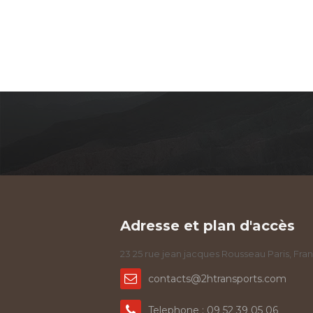
Adresse et plan d'accès
23 25 rue jean jacques Rousseau Paris, Fra
contacts@2htransports.com
Telephone : 09 52 39 05 06