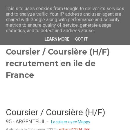
This site uses cookies from Google to deliver its services
and to analyze traffic. Your IP address and user-agent are
shared with Google along with performance and security
metrics to ensure quality of service, generate usage
statistics, and to detect and address abuse.
LEARN MORE
GOT IT
Coursier / Coursière (H/F)
recrutement en ile de
France
Coursier / Coursière (H/F)
95 - ARGENTEUIL
-
Localiser avec Mappy
Actualisé le 17 janvier 2022
-
offre n°
126LJFB