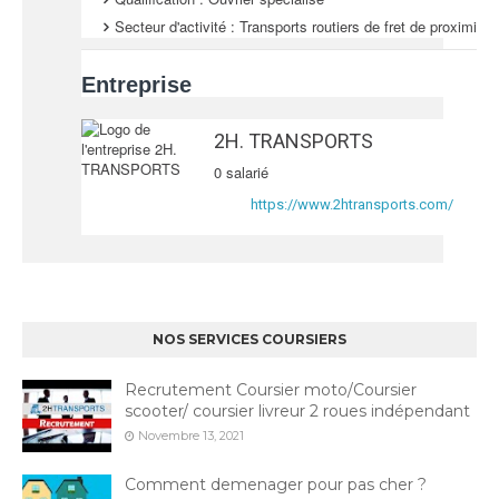
i
n
u
Secteur d'activité :
Transports routiers de fret de proximité
r
t
t
e
r
r
Entreprise
a
a
t
v
2H. TRANSPORTS
a
0 salarié
i
S
https://www.2htransports.com/
l
i
t
e
i
NOS SERVICES COURSIERS
n
t
Recrutement Coursier moto/Coursier
e
scooter/ coursier livreur 2 roues indépendant
r
Novembre 13, 2021
n
e
Comment demenager pour pas cher ?