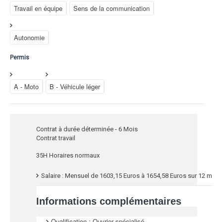
Travail en équipe
Sens de la communication
Autonomie
Permis
A - Moto
B - Véhicule léger
T
Contrat à durée déterminée - 6 Mois
Contrat travail
y
p
D
35H Horaires normaux
e
u
S
Salaire : Mensuel de 1603,15 Euros à 1654,58 Euros sur 12 moi
d
r
a
e
é
l
Informations complémentaires
c
e
a
o
d
Qualification :
Ouvrier spécialisé