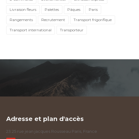
Livraison fleurs
Palettes
Pâques
Paris
Rangements
Recrutement
Transport frigorifique
Transport international
Transporteur
Adresse et plan d'accès
23 25 rue jean jacques Rousseau Paris, France