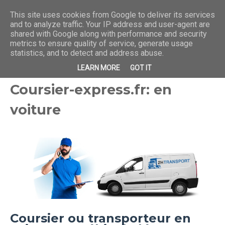
This site uses cookies from Google to deliver its services
and to analyze traffic. Your IP address and user-agent are
shared with Google along with performance and security
metrics to ensure quality of service, generate usage
statistics, and to detect and address abuse.
LEARN MORE
GOT IT
Coursier-express.fr: en
voiture
Coursier ou transporteur en