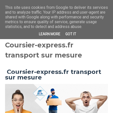
This site uses cookies from Google to deliver its services
and to analyze traffic. Your IP address and user-agent are
shared with Google along with performance and security
metrics to ensure quality of service, generate usage
statistics, and to detect and address abuse.
LEARN MORE
GOT IT
Coursier-express.fr
transport sur mesure
Coursier-express.fr transport
sur mesure