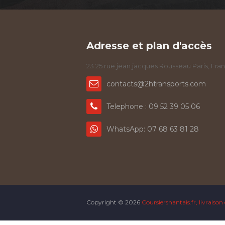
Adresse et plan d'accès
23 25 rue jean jacques Rousseau Paris, Fra
contacts@2htransports.com
Telephone : 09 52 39 05 06
WhatsApp: 07 68 63 81 28
Copyright ©
2026
Coursiersnantais.fr, livraison