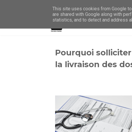
This site uses cookies from Google to 
are shared with Google along with perf
statistics, and to detect and address 
Pourquoi sollicite
la livraison des d