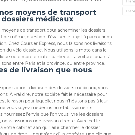
Trans
e nos moyens de transport
Trans
s dossiers médicaux
rs moyens de transport pour acheminer les dossiers
ut de même, question d’évaluer le trajet à parcourir du
tion. Chez Coursier Express, nous faisons nos livraisons
oyen du vélo classique. Nous utilisons la moto dans le
nlieue ou encore en inter-banlieue. La voiture, quant à
livraisons entre Paris et la province, ou entre province.
es de livraison que nous
Express pour la livraison des dossiers médicaux, vous
ons. À vrai dire, notre société fait le nécessaire pour
’est la raison pour laquelle, nous n’hésitons pas à leur
s que vous soyez médecins ou établissements
 nourrissez l’envie que l’on vous livre les dossiers
, nous assurons une livraison directe. Avec cette
votre cabinet afin qu’il aille chercher le dossier
ui de droit. Il peut s’agir d’un confrère, une clinique,