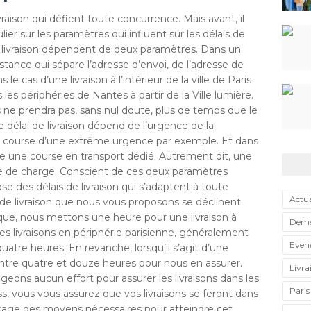
vraison qui défient toute concurrence. Mais avant, il
lier sur les paramètres qui influent sur les délais de
 de livraison dépendent de deux paramètres. Dans un
stance qui sépare l’adresse d’envoi, de l’adresse de
 cas d’une livraison à l’intérieur de la ville de Paris
es périphéries de Nantes à partir de la Ville lumière.
as ne prendra pas, sans nul doute, plus de temps que le
délai de livraison dépend de l’urgence de la
e course d’une extrême urgence par exemple. Et dans
re une course en transport dédié. Autrement dit, une
re de charge. Conscient de ces deux paramètres
se des délais de livraison qui s’adaptent à toute
Actua
s de livraison que nous vous proposons se déclinent
ique, nous mettons une heure pour une livraison à
Dem
st des livraisons en périphérie parisienne, généralement
Even
quatre heures. En revanche, lorsqu’il s’agit d’une
entre quatre et douze heures pour nous en assurer.
Livra
ons aucun effort pour assurer les livraisons dans les
Paris
ss, vous vous assurez que vos livraisons se feront dans
s usage des moyens nécessaires pour atteindre cet