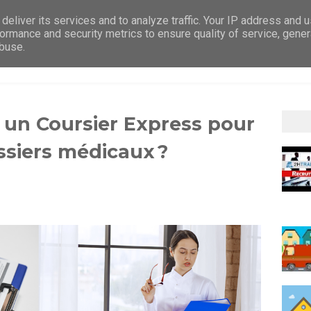
deliver its services and to analyze traffic. Your IP address and 
ormance and security metrics to ensure quality of service, gene
abuse.
ACCUEIL
RECRUTEMENT
PRÉSENTATION
SERV
r un Coursier Express pour
ossiers médicaux ?