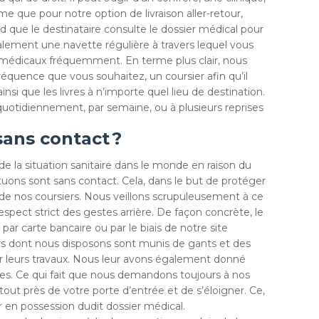
e que pour notre option de livraison aller-retour,
d que le destinataire consulte le dossier médical pour
lement une navette régulière à travers lequel vous
 médicaux fréquemment. En terme plus clair, nous
réquence que vous souhaitez, un coursier afin qu’il
insi que les livres à n’importe quel lieu de destination.
uotidiennement, par semaine, ou à plusieurs reprises
sans contact ?
e la situation sanitaire dans le monde en raison du
ctuons sont sans contact. Cela, dans le but de protéger
e de nos coursiers. Nous veillons scrupuleusement à ce
respect strict des gestes arrière. De façon concrète, le
ar carte bancaire ou par le biais de notre site
iers dont nous disposons sont munis de gants et des
 leurs travaux. Nous leur avons également donné
es. Ce qui fait que nous demandons toujours à nos
tout près de votre porte d’entrée et de s’éloigner. Ce,
r en possession dudit dossier médical.