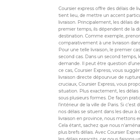
Coursier express offre des délais de li
tient lieu, de mettre un accent particu
livraison. Principalement, les délais
premier temps, ils dépendent de la di
destination. Comme exemple, prenons le
comparativement à une livraison dans l
Pour une telle livraison, le premier c
second cas. Dans un second temps, le 
demande. Il peut être question d’un
ce cas, Coursier Express, vous suggè
livraison directe dépourvue de ruptu
cruciaux, Coursier Express, vous propo
situation. Plus exactement, les délai
sous plusieurs formes. De façon prat
l’intérieur de la ville de Paris. Si c’e
nos délais se situent dans les deux à 
livraison en province, nous mettons 
Cela étant, sachez que nous n’aménage
plus brefs délais. Avec Coursier Expre
les délais prescrits, car nous faison